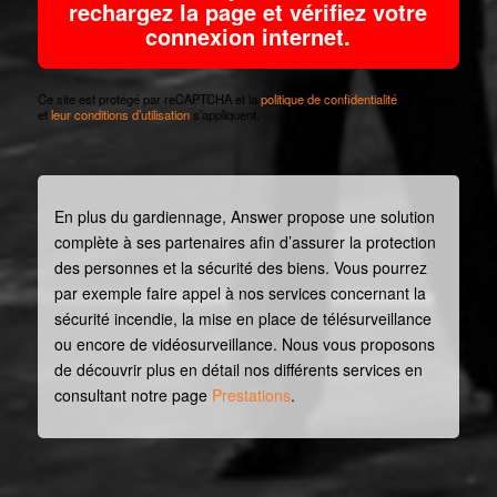
rechargez la page et vérifiez votre
connexion internet.
Ce site est protégé par reCAPTCHA et la
politique de confidentialité
de Google
et
leur conditions d’utilisation
s’appliquent.
En plus du gardiennage, Answer propose une solution
complète à ses partenaires afin d’assurer la protection
des personnes et la sécurité des biens. Vous pourrez
par exemple faire appel à nos services concernant la
sécurité incendie, la mise en place de télésurveillance
ou encore de vidéosurveillance. Nous vous proposons
de découvrir plus en détail nos différents services en
consultant notre page
Prestations
.