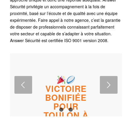
Sécurité privilégie un accompagnement à la fois de
proximité, basé sur l’écoute et de qualité avec une équipe
expérimentée. Faire appel à notre agence, c’est la garantie
de disposer de professionnels connaissant parfaitement
votre secteur et capable de s’adapter à votre situation.
Answer Sécurité est certifiée ISO 9001 version 2008.
Suivant
CHANGEMENT
VICTOIRE
D’HEURE CE
BONIFIÉE
DIMANCHE 29
POUR
OCTOBRE !
TOULON À
1
2
3
MAYOL !