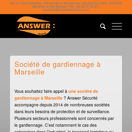
Bât Le Sant’Antonio, 190 rue de la Ste Baume, ZA chemin d’Aix, 83470 St
Maximin la Ste Baume | Tél : 04 94 37 40 87 |
contact@answersecurite.com
Société de gardiennage à
Marseille
Vous souhaitez faire appel à
une société de
gardiennage à Marseille
? Answer Sécurité
accompagne depuis 2014 de nombreuses sociétés
dans leurs besoins de protection et de surveillance.
Plusieurs secteurs professionnels sont concernés par
le gardiennage. C’est notamment le cas des
entreprises dans l’industriel, le transport logistique ou