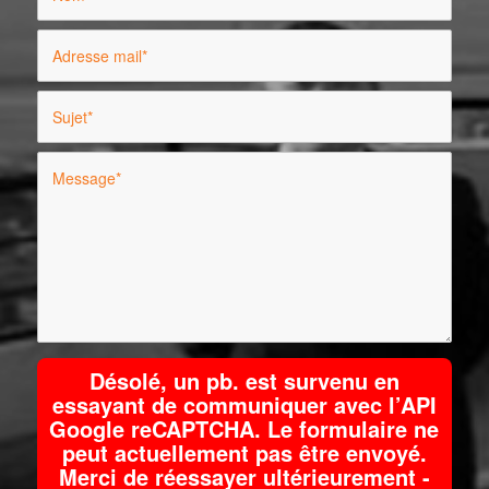
Désolé, un pb. est survenu en
essayant de communiquer avec l’API
Google reCAPTCHA. Le formulaire ne
peut actuellement pas être envoyé.
Merci de réessayer ultérieurement -