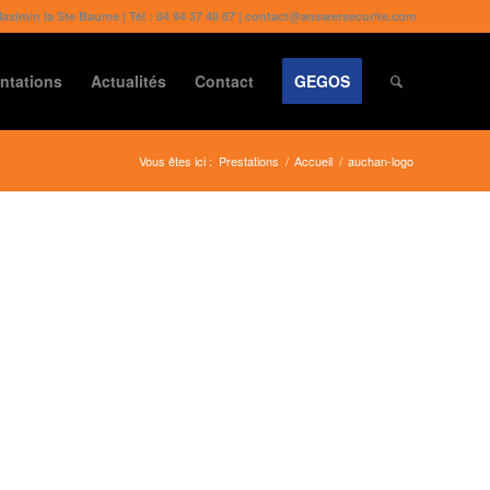
Maximin la Ste Baume | Tél : 04 94 37 40 87 | contact@answersecurite.com
ntations
Actualités
Contact
GEGOS
Vous êtes ici :
Prestations
/
Accueil
/
auchan-logo