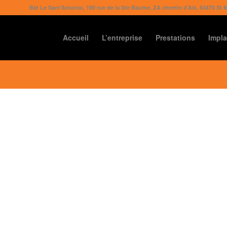
Bât Le Sant’Antonio, 190 rue de la Ste Baume, ZA chemin d’Aix, 83470 St 
Accueil
L’entreprise
Prestations
Impla