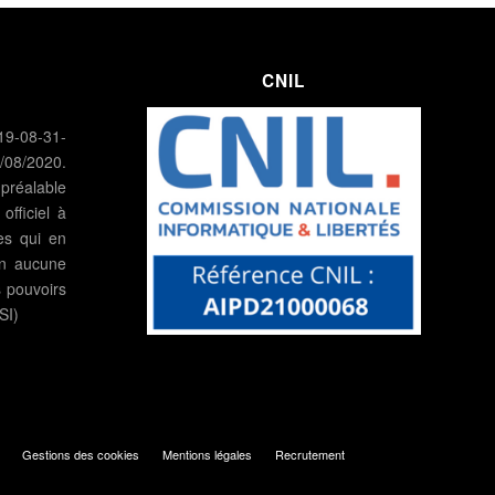
CNIL
08-31-
8/2020.
 préalable
fficiel à
es qui en
en aucune
s pouvoirs
SI)
Gestions des cookies
Mentions légales
Recrutement