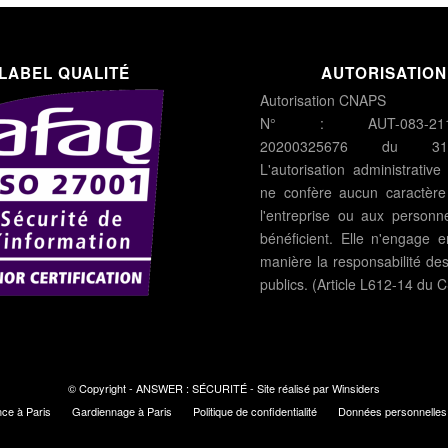
LABEL QUALITÉ
AUTORISATION
Autorisation CNAPS
N° : AUT-083-2119-
20200325676 du 31/0
L'autorisation administrative
ne confère aucun caractère o
l'entreprise ou aux personn
bénéficient. Elle n'engage 
manière la responsabilité de
publics. (Article L612-14 du C
© Copyright - ANSWER : SÉCURITÉ - Site réalisé par
Winsiders
nce à Paris
Gardiennage à Paris
Politique de confidentialité
Données personnelles